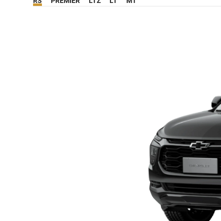
RS
PREMIER
LTZ
LT
MT