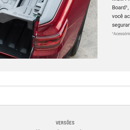
Board¹,
você ac
segura
¹Acessóri
VERSÕES