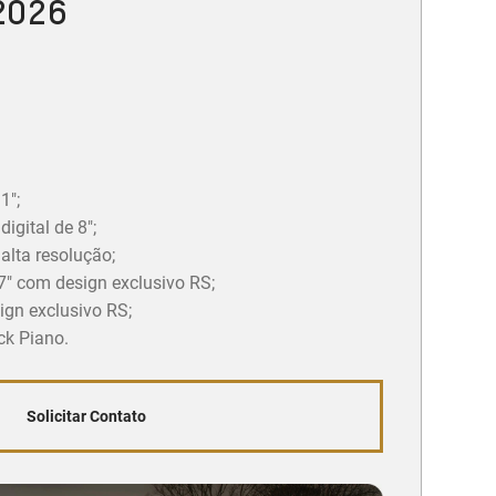
 2026
1";
igital de 8";
 alta resolução;
7" com design exclusivo RS;
gn exclusivo RS;
ck Piano.
Solicitar Contato