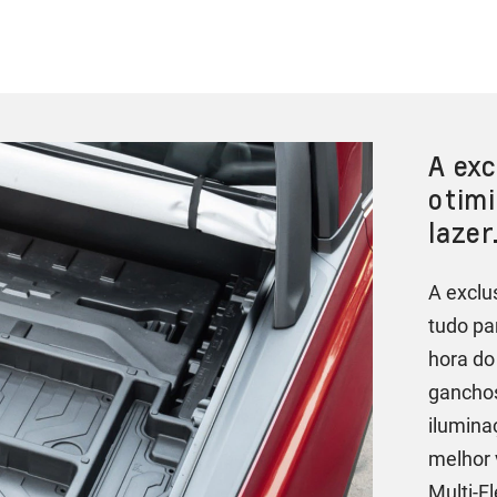
A exc
otimi
lazer
A exclu
tudo pa
hora do
ganchos
ilumina
melhor 
Multi-F