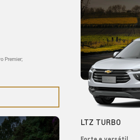
vo Premier;
LTZ TURBO
Forte e versátil